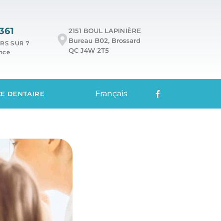
361
2151 BOUL LAPINIÈRE
Bureau B02, Brossard
RS SUR 7
QC J4W 2T5
ence
Français
E DENTAIRE