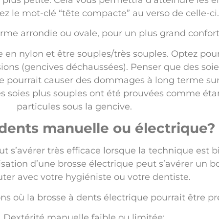
te plus petite. Cela vous permettra d’atteindre les 
z le mot-clé “tête compacte” au verso de celle-ci.
 forme arrondie ou ovale, pour un plus grand confor
e en nylon et être souples/très souples. Optez pour
ssions (gencives déchaussées). Penser que des soi
ie pourrait causer des dommages à long terme sur 
es soies plus souples ont été prouvées comme étan
particules sous la gencive.
 dents manuelle ou électrique?
ut s’avérer très efficace lorsque la technique est 
ilisation d’une brosse électrique peut s’avérer un 
uter avec votre hygiéniste ou votre dentiste.
ns où la brosse à dents électrique pourrait être pre
Dextérité manuelle faible ou limitée;