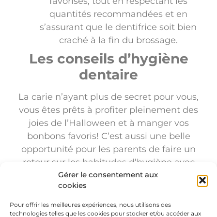
favorisés, tout en respectant les
quantités recommandées et en
s’assurant que le dentifrice soit bien
craché à la fin du brossage.
Les conseils d’hygiène
dentaire
La carie n’ayant plus de secret pour vous,
vous êtes prêts à profiter pleinement des
joies de l’Halloween et à manger vos
bonbons favoris! C’est aussi une belle
opportunité pour les parents de faire un
retour sur les habitudes d’hygiène avec
leurs enfants. Vous pouvez suivre les
Gérer le consentement aux
cookies
conseils de notre équipe lors de votre
prochaine visite. La
Clinique Dentaire
Pour offrir les meilleures expériences, nous utilisons des
Champlain
est disponible pour toutes vos
technologies telles que les cookies pour stocker et/ou accéder aux