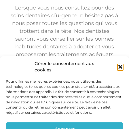
Lorsque vous nous consultez pour des
soins dentaires d’urgence, n’hésitez pas à
nous poser toutes les questions qui vous
trottent dans la tête. Nos dentistes
sauront vous conseiller sur les bonnes
habitudes dentaires à adopter et vous
proposeront les traitements adéquats
pour mettre fin à la douleur.
Gérer le consentement aux
cookies
Faites appel à la Clinique Dentaire
Champlain!
Pour offrir les meilleures expériences, nous utilisons des
technologies telles que les cookies pour stocker et/ou accéder aux
informations des appareils. Le fait de consentir à ces technologies
(450) 923-1361 /
nous permettra de traiter des données telles que le comportement
clchamplain@videotron.ca
de navigation ou les ID uniques sur ce site. Le fait de ne pas
consentir ou de retirer son consentement peut avoir un effet
négatif sur certaines caractéristiques et fonctions.
Accepter